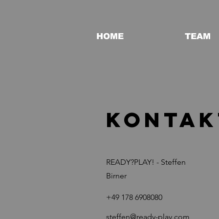
HOME
TEAM
KONTAK
READY?PLAY! - Steffen
Birner
+49 178 6908080
steffen@ready-play.com